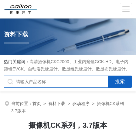
资料下载
热门关键词：
高清摄像机CKC2000、工业内窥镜GCK-HD、电子内
窥镜EVCK、自动洛氏硬度计、数显维氏硬度计、数显布氏硬度计、
数显维氏硬度计、液晶自动淬火试验机CK-IV-2、倒置金相显微镜
DMM-480C、透反射偏光显微镜XPF-550C、倒置生物显微镜XDS-
800C、荧光显微镜DFM-66C、体视显微镜XTL-3400C、金相抛光机
PG-2A、金相预磨机YM-2A、金相切割机QG-4A、金相镶嵌机XQ-
当前位置：
首页
>
资料下载
>
驱动程序
>
摄像机CK系列，
1、自动金相磨抛机YMPZ-2、金相磨平机MPJ-25
3.7版本
摄像机CK系列，3.7版本