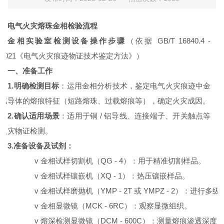
电气火灾
熔珠金相检验流程
金相实验室检测设备操作步骤
（依据
GB/T 16840.4 -
2021
《电气火灾痕迹物证技术鉴定方法》）
一、准备工作
1.
明确检测目标
：运用金相分析技术，鉴定电气火灾痕迹中金
属导体的熔痕特征（短路熔珠、过载熔痕等），确定火灾成因。
2.
确认适用场景
：适用于铜
/
铝导线、连接端子、开关触点等
火灾物证检测。
3.
准备设备及试剂：
v
金相试样切割机（
QG - 4
）：用于精准切割样品。
v
金相试样镶嵌机（
XQ - 1
）：热压镶嵌样品。
v
金相试样磨抛机（
YMP - 2T
或
YMPZ - 2
）：进行多级
v
金相显微镜（
MCK - 6RC
）：观察显微组织。
v
熔深检测显微镜（
DCM - 600C
）：测量熔痕渗透深度