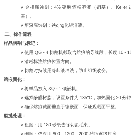
v
金相腐蚀剂：
4%
硝酸酒精溶液（铜基）、
Keller
试
基）。
v
熔深腐蚀剂：铁qing化钾溶液。
二、操作流程
1.
样品切割与标记：
v
使用
QG - 4
切割机截取含熔痕的导线段，长度
10 - 1
v
清晰标注熔痕位置方向。
v
切割时持续用冷却液冲洗，防止组织改变。
2.
镶嵌固化：
v
将样品放入
XQ - 1
镶嵌机。
v
选择酚醛树脂，设置条件为
1
35
°C
，
加热
固化
2
0
分钟
v
确保熔痕截面垂直于镶嵌面，保证观测面平整。
3.
磨抛处理：
v
粗磨：用
180
砂纸去除切割毛刺。
v
细磨：依次用
800
、
1200
、
2000
砂纸逐级打磨。