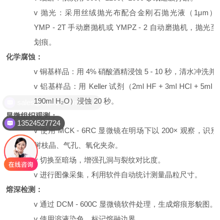
v
抛光：采用
丝绒抛光布配合
金刚石抛光液（
1μm
）
YMP - 2T
手动磨抛机或
YMPZ - 2
自动磨抛机，抛光至
划痕。
4.
化学腐蚀：
v
铜基样品：用
4%
硝酸酒精浸蚀
5 - 10
秒，清水冲洗并
v
铝基样品：用
Keller
试剂（
2ml HF + 3ml HCl + 5ml 
190ml H₂O
）浸蚀
20
秒。
sales@caikon.com官方邮件
5.
显微组织观测：
13524527724
v
使用
MCK - 6RC
显微镜在明场下以
200×
观察，识别
树枝晶、气孔、氧化夹杂。
v
切换至暗场，增强孔洞与裂纹对比度。
v
进行图像采集，利用软件自动统计测量晶粒尺寸。
6.
熔深检测：
v
通过
DCM - 600C
显微镜软件处理，生成熔痕形貌图。
v
使用溶液染色，标记熔融边界。