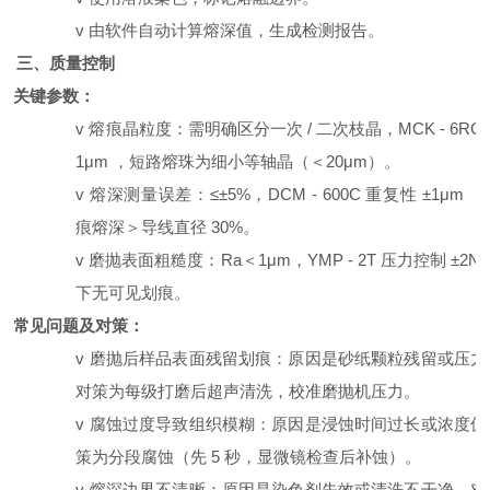
v
由软件自动计算熔深值，生成检测报告。
三、质量控制
1.
关键参数：
v
熔痕晶粒度：需明确区分一次
/
二次枝晶，
MCK - 6RC
1
μm
，短路熔珠为细小等轴晶（＜
20μm
）。
v
熔深测量误差：
≤±5%
，
DCM - 600C
重复性
±1μm
，
痕熔深＞导线直径
30%
。
v
磨抛表面粗糙度：
Ra
＜
1μm
，
YMP - 2T
压力控制
±2N
下无可见划痕。
2.
常见问题及对策：
v
磨抛后样品表面残留划痕：原因是砂纸颗粒残留或压力
对策为每级打磨后超声清洗，校准磨抛机压力。
v
腐蚀过度导致组织模糊：原因是浸蚀时间过长或浓度偏
策为分段腐蚀（先
5
秒，显微镜检查后补蚀）。
v
熔深边界不清晰：原因是染色剂失效或清洗不干净，对