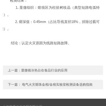
检测结果：
1.
显微组织：熔痕区为柱状树枝晶（典型短路电弧特
征）。
2.
熔深值：
0.45mm
（占比导线直径
18%
，排除过载可
能）。
结论：认定火灾原因为线路短路故障。
上一篇：
显微镜冷热台在食品行业的应用
下一篇：
电气火灾熔珠金相/金相实验室检测设备选购指南