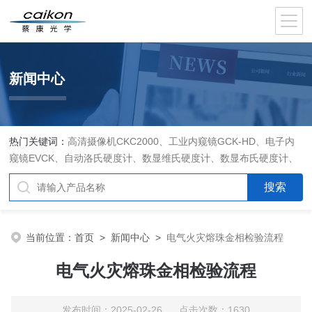
新闻中心
热门关键词：
高清摄像机CKC2000、工业内窥镜GCK-HD、电子内
窥镜EVCK、自动洛氏硬度计、数显维氏硬度计、数显布氏硬度计、
数显维氏硬度计、液晶自动淬火试验机CK-IV-2、倒置金相显微镜
DMM-480C、透反射偏光显微镜XPF-550C、倒置生物显微镜XDS-
800C、荧光显微镜DFM-66C、体视显微镜XTL-3400C、金相抛光机
PG-2A、金相预磨机YM-2A、金相切割机QG-4A、金相镶嵌机XQ-
当前位置：
首页
>
新闻中心
>
电气火灾熔珠金相检验流程
1、自动金相磨抛机YMPZ-2、金相磨平机MPJ-25
电气火灾熔珠金相检验流程
发布时间：2025-02-26 点击次数：1630