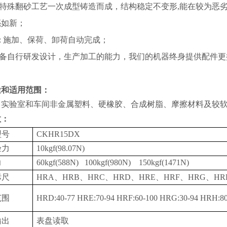
特殊翻砂工艺一次成型铸造而成，结构稳定不变形
,能在较为恶
亮如新；
: 施加、保荷、卸荷自动完成；
备自行研发设计，生产加工的能力，我们的机器终身提供配件更
途和适用范围：
实验室和车间
非金属塑料、硬橡胶、合成树脂、摩擦材料及较
数：
型号
CK
HR15D
X
验力
10kgf(98.07N)
力
60kgf(588N) 100kgf(980N) 150kgf(1471N)
标尺
HRA、HRB、HRC、HRD、HRE、HRF、HRG、H
范围
HRD:40-77 HRE:70-94 HRF:60-100 HRG:30-94 HRH:8
输出
表盘读取