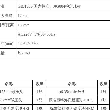
标准
GB/T230 国家标准、JJG884检定规程
最大高度
1
70
mm
-外壁距离
1
35
mm
AC220V+5%,50~60Hz
尺寸
(mm)
520*240*700
重量
约
70Kg
名称
数量
名称
数量
.175mm球压头
1只
φ6.35mm球压头
1只
12.7mm球压头
1只
标准塑料洛氏硬度块
HRE、
1块
料洛氏硬度块
HRL
1块
标准塑料洛氏硬度块
HRM
1块