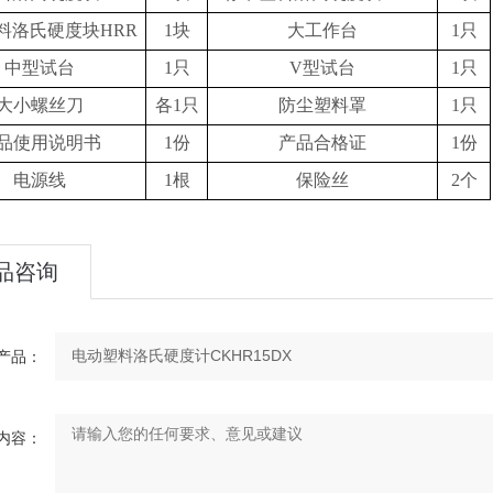
料洛氏硬度块
HRR
1块
大工作台
1只
中型试台
1只
V型试台
1只
大小螺丝刀
各
1只
防尘塑料罩
1只
品使用说明书
1份
产品合格证
1份
电源线
1根
保险丝
2个
品咨询
产品：
内容：