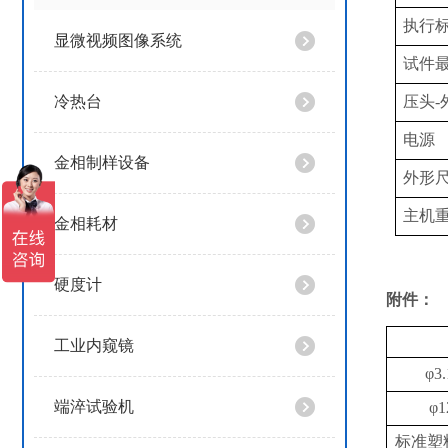
执行
显微视频图像系统
试件
冷热台
压头
电源
金相制样设备
外形
主机
金相耗材
硬度计
附件：
工业内窥镜
φ3
端淬试验机
φ
标准塑