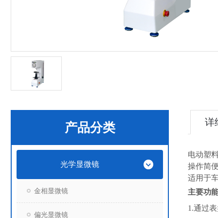
详
产品分类
电动塑
光学显微镜
操作简
适用于
金相显微镜
主要功
1.
通过表
偏光显微镜