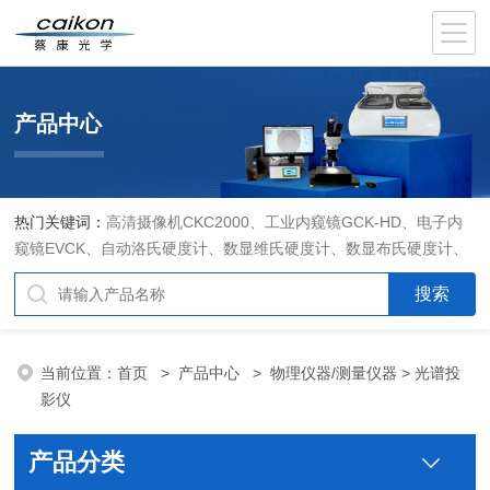
产品中心
热门关键词：
高清摄像机CKC2000、工业内窥镜GCK-HD、电子内
窥镜EVCK、自动洛氏硬度计、数显维氏硬度计、数显布氏硬度计、
数显维氏硬度计、液晶自动淬火试验机CK-IV-2、倒置金相显微镜
DMM-480C、透反射偏光显微镜XPF-550C、倒置生物显微镜XDS-
800C、荧光显微镜DFM-66C、体视显微镜XTL-3400C、金相抛光机
PG-2A、金相预磨机YM-2A、金相切割机QG-4A、金相镶嵌机XQ-
当前位置：
首页
>
产品中心
>
物理仪器/测量仪器
> 光谱投
1、自动金相磨抛机YMPZ-2、金相磨平机MPJ-25
影仪
产品分类