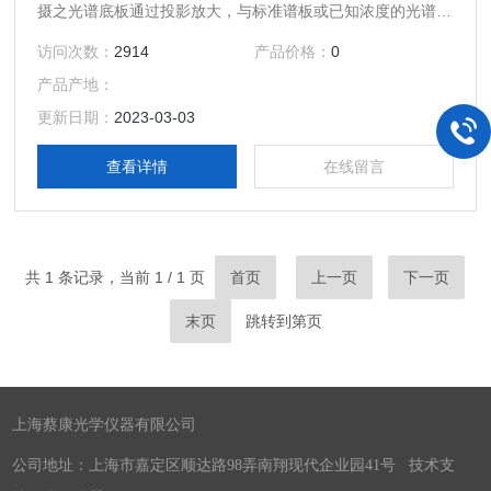
摄之光谱底板通过投影放大，与标准谱板或已知浓度的光谱进
行定性或半定量分析，也可作为一投影放大用。
访问次数：
2914
产品价格：
0
产品产地：
更新日期：
2023-03-03
查看详情
在线留言
共 1 条记录，当前 1 / 1 页
首页
上一页
下一页
末页
跳转到第
页
上海蔡康光学仪器有限公司
公司地址：上海市嘉定区顺达路98弄南翔现代企业园41号 技术支