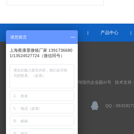
网站首页
关于我们
产品中心
|
|
请您留言
上海蔡康显微镜厂家 1391736680
1/13524527724（微信同号）
联系我们
上海蔡康光学仪器有限公司
公司地址：上海市嘉定区顺达路98弄南翔现代企业园41号 技术支持
联系人：李宁
QQ：6531917
邮箱：sales@caikon.com