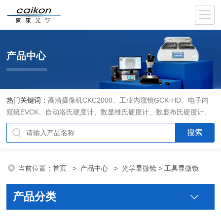
产品中心
热门关键词：
高清摄像机CKC2000、工业内窥镜GCK-HD、电子内
窥镜EVCK、自动洛氏硬度计、数显维氏硬度计、数显布氏硬度计、
数显维氏硬度计、液晶自动淬火试验机CK-IV-2、倒置金相显微镜
DMM-480C、透反射偏光显微镜XPF-550C、倒置生物显微镜XDS-
800C、荧光显微镜DFM-66C、体视显微镜XTL-3400C、金相抛光机
PG-2A、金相预磨机YM-2A、金相切割机QG-4A、金相镶嵌机XQ-
当前位置：
首页
>
产品中心
>
光学显微镜
> 工具显微镜
1、自动金相磨抛机YMPZ-2、金相磨平机MPJ-25
产品分类