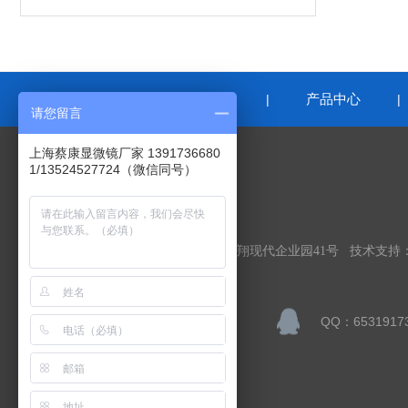
网站首页
关于我们
产品中心
|
|
请您留言
上海蔡康显微镜厂家 1391736680
1/13524527724（微信同号）
联系我们
上海蔡康光学仪器有限公司
公司地址：上海市嘉定区顺达路98弄南翔现代企业园41号 技术支持
联系人：李宁
QQ：6531917
邮箱：sales@caikon.com