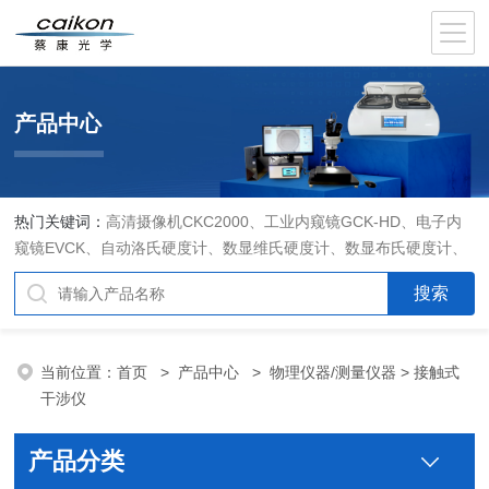
产品中心
热门关键词：
高清摄像机CKC2000、工业内窥镜GCK-HD、电子内
窥镜EVCK、自动洛氏硬度计、数显维氏硬度计、数显布氏硬度计、
数显维氏硬度计、液晶自动淬火试验机CK-IV-2、倒置金相显微镜
DMM-480C、透反射偏光显微镜XPF-550C、倒置生物显微镜XDS-
800C、荧光显微镜DFM-66C、体视显微镜XTL-3400C、金相抛光机
PG-2A、金相预磨机YM-2A、金相切割机QG-4A、金相镶嵌机XQ-
当前位置：
首页
>
产品中心
>
物理仪器/测量仪器
> 接触式
1、自动金相磨抛机YMPZ-2、金相磨平机MPJ-25
干涉仪
产品分类