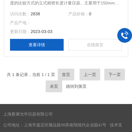
度的比较方式的立式精密长度计量仪器。主要用于150mm以
下块规，亦可用作高精密度的长度和外径的精密测量，是各级
访问次数：
2838
产品价格：
0
计量室的基本长度计量仪器之一。
产品产地：
更新日期：
2023-03-03
查看详情
在线留言
共 1 条记录，当前 1 / 1 页
首页
上一页
下一页
末页
跳转到第
页
上海蔡康光学仪器有限公司
公司地址：上海市嘉定区顺达路98弄南翔现代企业园41号 技术支