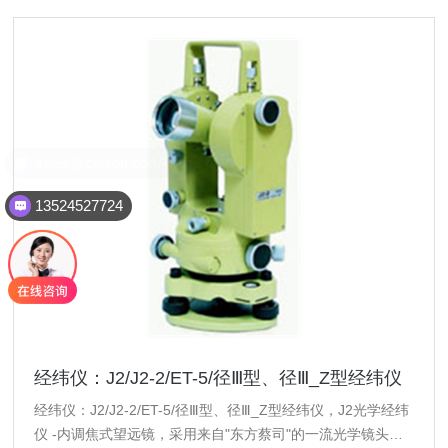
sales@caikon.com官方邮件
13524527724
经纬仪：J2/J2-2/ET-5/径Ⅲ型、径Ⅲ_Z型经纬仪
经纬仪：J2/J2-2/ET-5/径Ⅲ型、径Ⅲ_Z型经纬仪，J2光学经纬
仪 -内调焦式望远镜，采用来自"东方蔡司"的一流光学镜头、