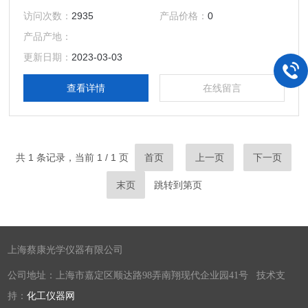
成像清晰、明亮。 -水平制、微动一体化、垂直度盘自动归
访问次数：
2935
产品价格：
0
零，巧妙的设计令测量更加简便、精确 -采用成熟的吊丝式空
产品产地：
气阻尼补偿技术，满足更高精度的测量需求。 -精心设计的特
殊附件，拓展应用范围，令您的投资增值。
更新日期：
2023-03-03
查看详情
在线留言
共 1 条记录，当前 1 / 1 页
首页
上一页
下一页
末页
跳转到第
页
上海蔡康光学仪器有限公司
公司地址：上海市嘉定区顺达路98弄南翔现代企业园41号 技术支
持：
化工仪器网