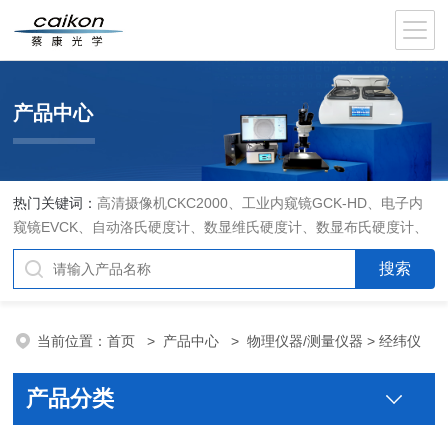
产品中心
热门关键词：
高清摄像机CKC2000、工业内窥镜GCK-HD、电子内
窥镜EVCK、自动洛氏硬度计、数显维氏硬度计、数显布氏硬度计、
数显维氏硬度计、液晶自动淬火试验机CK-IV-2、倒置金相显微镜
DMM-480C、透反射偏光显微镜XPF-550C、倒置生物显微镜XDS-
800C、荧光显微镜DFM-66C、体视显微镜XTL-3400C、金相抛光机
PG-2A、金相预磨机YM-2A、金相切割机QG-4A、金相镶嵌机XQ-
当前位置：
首页
>
产品中心
>
物理仪器/测量仪器
> 经纬仪
1、自动金相磨抛机YMPZ-2、金相磨平机MPJ-25
产品分类