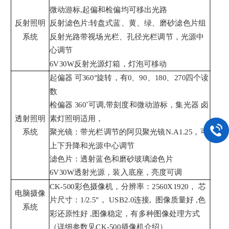
微动游标,起偏和检偏均可移出光路
反射照明
反射滤色片:转盘式蓝、黄、绿、磨砂滤色片组
系统
反射光路带视场光栏、孔径光栏调节，光源中
心调节
6V30W反射光源灯箱，灯泡可移动
起偏器
可360°旋转，有0、90、180、270四个读
数
检偏器 360˚可调,带刻度和微动游标，集光器 卤
透射照明
素灯照明适用，
系统
聚光镜：带光栏调节的阿贝聚光镜N.A1.25，可
上下升降和光源中心调节
滤色片：透射蓝色和磨砂玻璃滤色片
6V30W透射光源，装入底座，亮度可调
CK-500彩色摄像机，分辨率：2560X1920， 芯
电脑摄像
片尺寸：1/2.5"， USB2.0连接, 图像质量好 ,色
系统
彩还原性好 ,图像稳定，有多种图像处理方式
（详细参数见CK-500摄像机介绍）