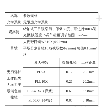
+
名称
参数规格
光学系统
无限远光学系统
转轴式三目观察筒，倾斜30度，可进行100%透
观察筒
光摄影,视度±5调节瞳距调节范围:55-75mm
大视野目镜WF10X(Φ22mm)
目镜
平场分划目镜10X(视场数Φ22mm) 格值0.10mm/
格
放大倍数
数值孔径
工作距离
无穷远长
PL5X
0.12
26.1mm
工作距离
PLL10X
0.25
20.2mm
无应力平
场消色差
PLL40X/（弹簧）
0.60
3.98mm
物镜
PL60X/（弹簧）
0.85
3.18mm