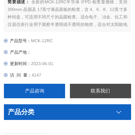
简要描述：
全新的MCK-12RC半导体 \FPD 检查显微镜，支持
300mm 晶圆及 17英寸液晶面板的检查，含 4、6、8、12英寸多
种转盘，可适用不同尺寸的晶圆检查。适合电子、冶金、化工和
仪器仪表行业用于观察半透明或不透明的物资，适合对太阳能电
池硅片、半导体晶圆检测、电路基板、FPD、精密模具的检测分
析等。
产品型号：
MCK-12RC
产品产地：
更新时间：
2023-06-01
访 问 量：
4147
产品咨询
联系我们
产品分类