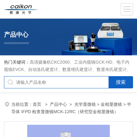
产品中心
热门关键词：
高清摄像机CKC2000、工业内窥镜GCK-HD、电子内
窥镜EVCK、自动洛氏硬度计、数显维氏硬度计、数显布氏硬度计、
数显维氏硬度计、液晶自动淬火试验机CK-IV-2、倒置金相显微镜
DMM-480C、透反射偏光显微镜XPF-550C、倒置生物显微镜XDS-
800C、荧光显微镜DFM-66C、体视显微镜XTL-3400C、金相抛光机
PG-2A、金相预磨机YM-2A、金相切割机QG-4A、金相镶嵌机XQ-
当前位置：
首页
>
产品中心
>
光学显微镜
>
金相显微镜
> 半
1、自动金相磨抛机YMPZ-2、金相磨平机MPJ-25
导体 \FPD 检查显微镜MCK-12RC（研究型金相显微镜）