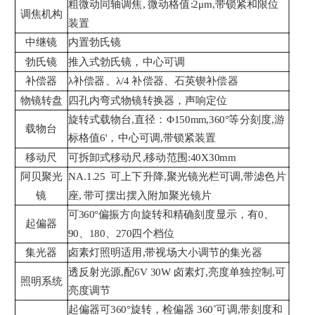
粗微动同轴调焦, 微动格值:2μm,带锁紧和限位
调焦机构
装置
中继镜
内置勃氏镜
勃氏镜
推入式勃氏镜，中心可调
补偿器
λ补偿器、λ/4 补偿器、石英锲补偿器
物镜转盘
四孔内弯式物镜转换器，声响定位
旋转式载物台,直径：Φ150mm,360°等分刻度,游
载物台
标格值6'，中心可调,带锁紧装置
移动尺
可拆卸式移动尺,移动范围:40X30mm
阿贝聚光
NA.1.25 可上下升降,聚光镜光栏可调,带滤色片
镜
座, 带可摆出摆入附加聚光镜片
可360°偏振方向旋转和精确刻度显示，有0、
起偏器
90、180、270四个档位
集光器
卤素灯照明适用,带视场大小调节的集光器
透反射光源,配6V 30W 卤素灯,亮度单独控制,可
照明系统
亮度调节
起偏器可360°旋转，检偏器 360˚可调,带刻度和