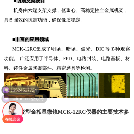
■
防震支架设计
机身由六端支架支撑，低重心、高稳定性全金属机架，
具备强效的抗震功能，确保像质稳定。
■
丰富的应用领域
MCK-12RC
集成了明场、暗场、偏光、DIC 等多种观察
功能。 广泛应用于半导体、FPD、电路封装、电路基板、材
料、铸件金属陶瓷部件、精密磨具等检测。
13524527724
caikon-cn 公众号
二、研究型金相显微镜
MCK-12RC仪器的主要技术
参
数
：