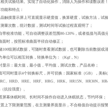
取相关试验结果。实现了自动化操作，消除人为操作和读数误差！
要功能和特点：
寸液晶触摸显示屏上可直观显示硬度值，换算硬度，试验方法，试
，测量次数，统计数据，测试时间等试验过程直观明了；
自带校准功能，可自动调整误差范围80-120%，或者低值与高值
试曲面时，按照标准曲面半径自动修正；
储100组测试数据，可随时查看测试数据，也可删除当前数据或
力单位可以相互转换，转换单位为：（Kgf，N）
同时显示：最大值，最小值，平均值，测试次数，产品名称；
面可同时显示4个转换标尺，并可切换：国家标准（GB），美标(AS
RC、HRD、HRE、HRF、HRG、HRK、HR15N、HR30N、HR4
m（抗拉强度）、
设置屏幕休眠时间、长时间不操作自动进入休眠状态，节约环保；
可设置上下限测量范围，在主测量界面显示，不合格值自动提示报