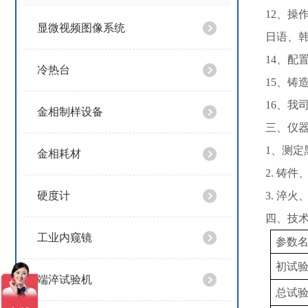
12、操
显微视频图像系统
日语、
14、配
冷热台
15、
16、
金相制样设备
三、仪
1、测
金相耗材
2. 铸
硬度计
3. 淬
四、技
工业内窥镜
参数
初试
端淬试验机
总试