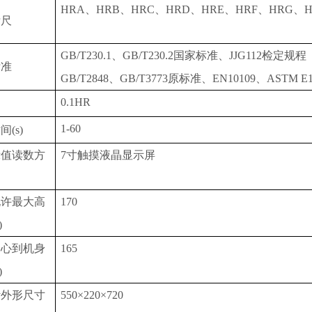
HRA、HRB、HRC、HRD、HRE、HRF、HRG、H
标尺
GB/T230.1、GB/T230.2国家标准、JJG112检定规程
标准
GB/T2848、GB/T3773原标准、EN10109、ASTM E1
0.1HR
1-60
时间
(s)
示值读数方
7寸触摸液晶显示屏
允许最大高
170
)
中心到机身
165
)
计外形尺寸
550×220×720