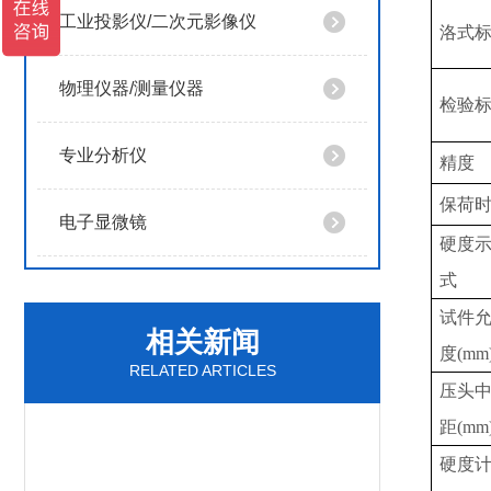
工业投影仪/二次元影像仪
洛式
物理仪器/测量仪器
检验
专业分析仪
精度
保荷
电子显微镜
硬度
式
试件
相关新闻
度
(mm
RELATED ARTICLES
压头
距
(mm
硬度