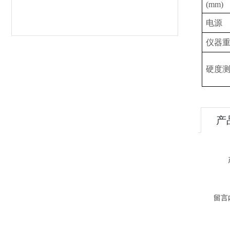
(mm)
电源
仪器
硬度
产
留言