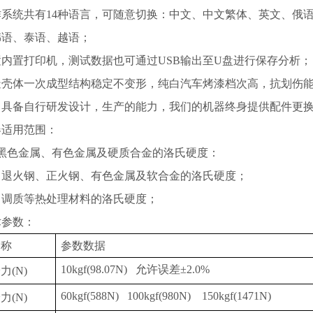
作系统共有14种语言，可随意切换：中文、中文繁体、英文、
韩语、泰语、越语；
置内置打印机，测试数据也可通过USB输出至U盘进行保存分析；
铸造壳体一次成型结构稳定不变形，纯白汽车烤漆档次高，抗划伤
我司具备自行研发设计，生产的能力，我们的机器终身提供配件更
器适用范围：
定黑色金属、有色金属及硬质合金的洛氏硬度：
件、退火钢、正火钢、有色金属及软合金的洛氏硬度；
火、调质等热处理材料的洛氏硬度；
术参数：
名称
参数数据
10kgf(98.07N) 允许误差±2.0%
验力
(N)
60kgf(588N) 100kgf(980N) 150kgf(1471N)
验力
(N)